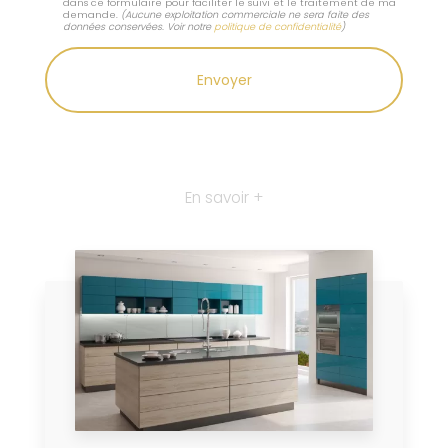
dans ce formulaire pour faciliter le suivi et le traitement de ma
demande.
(Aucune exploitation commerciale ne sera faite des
données conservées. Voir notre
politique de confidentialité
)
En savoir +