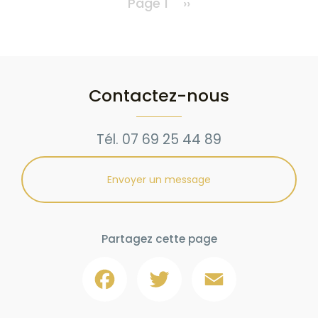
Page 1
Page
››
suivante
Contactez-nous
Tél.
07 69 25 44 89
Envoyer un message
Partagez cette page
Facebook
Twitter
Email