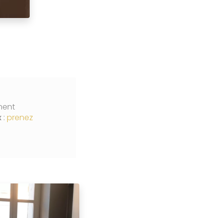
ment
x
:
prenez