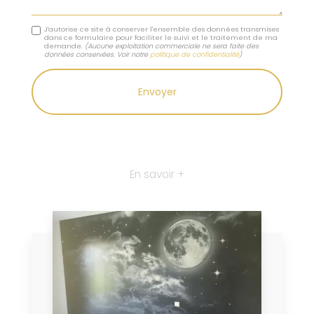
J'autorise ce site à conserver l'ensemble des données transmises
dans ce formulaire pour faciliter le suivi et le traitement de ma
demande.
(Aucune exploitation commerciale ne sera faite des
données conservées. Voir notre
politique de confidentialité
)
En savoir +