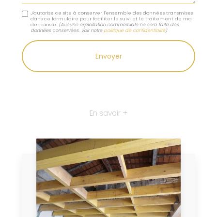
J'autorise ce site à conserver l'ensemble des données transmises
dans ce formulaire pour faciliter le suivi et le traitement de ma
demande.
(Aucune exploitation commerciale ne sera faite des
données conservées. Voir notre
politique de confidentialité
)
En savoir +