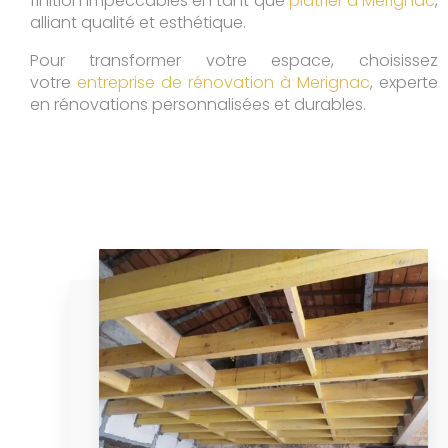
finition impeccables en tant que
plâtrier à Merignac
,
alliant qualité et esthétique.
Pour transformer votre espace, choisissez
votre
entreprise de rénovation à Merignac
, experte
en rénovations personnalisées et durables.