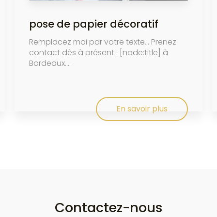
pose de papier décoratif
Remplacez moi par votre texte... Prenez
contact dès à présent : [node:title] à
Bordeaux....
En savoir plus
Contactez-nous