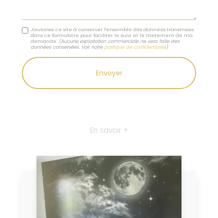
J'autorise ce site à conserver l'ensemble des données transmises
dans ce formulaire pour faciliter le suivi et le traitement de ma
demande.
(Aucune exploitation commerciale ne sera faite des
données conservées. Voir notre
politique de confidentialité
)
En savoir +