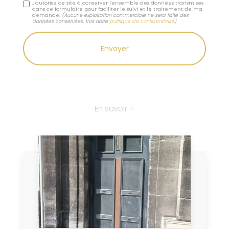
J'autorise ce site à conserver l'ensemble des données transmises
dans ce formulaire pour faciliter le suivi et le traitement de ma
demande.
(Aucune exploitation commerciale ne sera faite des
données conservées. Voir notre
politique de confidentialité
)
En savoir +