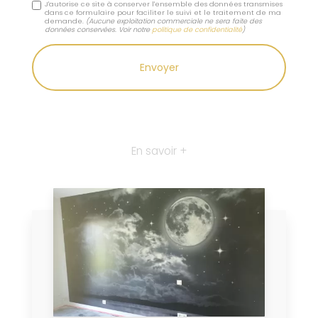
J'autorise ce site à conserver l'ensemble des données transmises
dans ce formulaire pour faciliter le suivi et le traitement de ma
demande.
(Aucune exploitation commerciale ne sera faite des
données conservées. Voir notre
politique de confidentialité
)
En savoir +